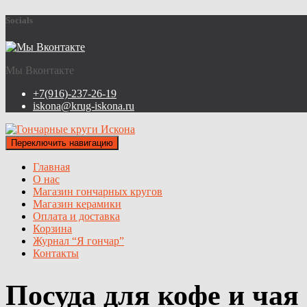
Socials
Мы Вконтакте
+7(916)-237-26-19
iskona@krug-iskona.ru
Переключить навигацию
Главная
О нас
Магазин гончарных кругов
Магазин керамики
Оплата и доставка
Корзина
Журнал “Я гончар”
Контакты
Посуда для кофе и чая