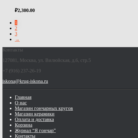
₽
2,300.00
1
2
3
→
Контакты
127081, Москва, ул. Вилюйская, д.6, стр.5
+7 (916) 237-26-19
iskona@krug-iskona.ru
Главная
О нас
Магазин гончарных кругов
Магазин керамики
Оплата и доставка
Корзина
Журнал “Я гончар”
Контакты