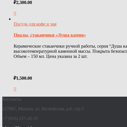
₽
2,300.00
Посуда для кофе и чая
Пиалы, стаканчики «Душа камня»
Керамические стаканчики ручной работы, серия “Душа к
высокотемпературной каменной массы. Покрыта безопа
Объем – 150 мл. Цена указана за 2 шт.
₽
1,500.00
Контакты
127081, Москва, ул. Вилюйская, д.6, стр.5
+7 (916) 237-26-19