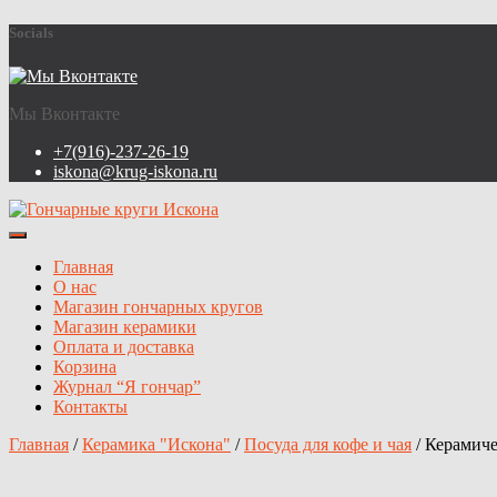
Socials
Мы Вконтакте
+7(916)-237-26-19
iskona@krug-iskona.ru
Переключить навигацию
Главная
О нас
Магазин гончарных кругов
Магазин керамики
Оплата и доставка
Корзина
Журнал “Я гончар”
Контакты
Главная
/
Керамика "Искона"
/
Посуда для кофе и чая
/ Керамиче